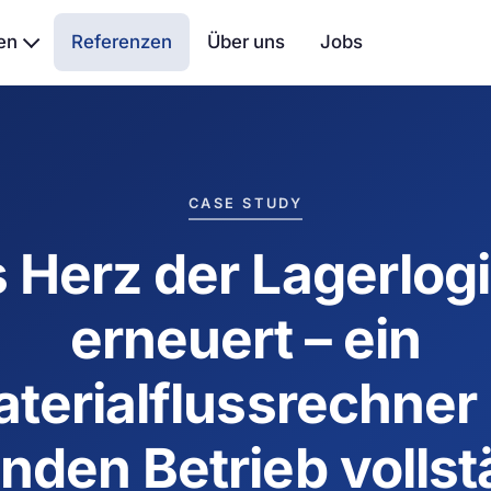
en
Referenzen
Über uns
Jobs
CASE STUDY
 Herz der Lagerlogi
erneuert – ein
terialflussrechner
enden Betrieb vollst