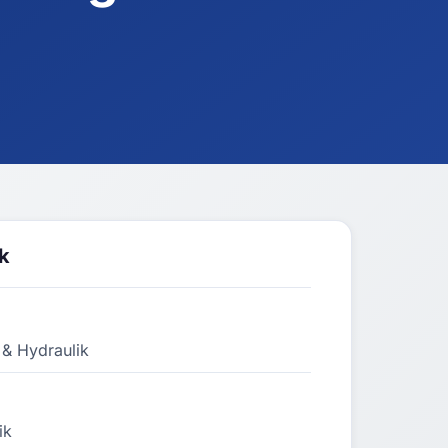
k
 & Hydraulik
ik