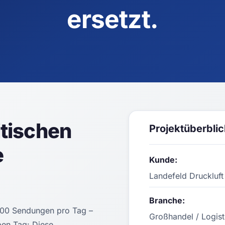
ersetzt.
itischen
Projektüberblic
e
Kunde:
Landefeld Druckluft
Branche:
.000 Sendungen pro Tag –
Großhandel / Logist
ben Tag: Diese