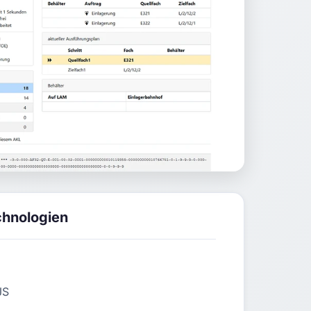
chnologien
JS