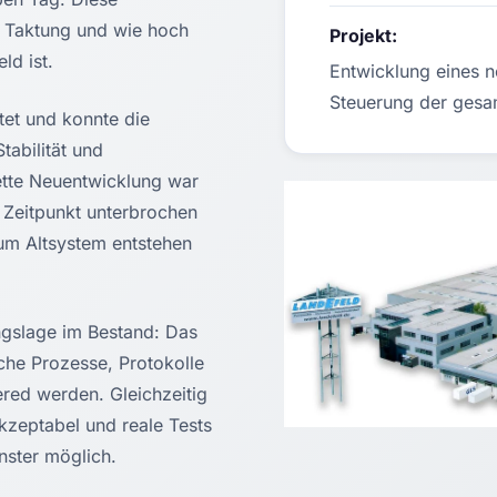
 Taktung und wie hoch
Projekt:
ld ist.
Entwicklung eines n
Steuerung der gesa
tet und konnte die
abilität und
ette Neuentwicklung war
 Zeitpunkt unterbrochen
um Altsystem entstehen
ngslage im Bestand: Das
che Prozesse, Protokolle
red werden. Gleichzeitig
kzeptabel und reale Tests
nster möglich.